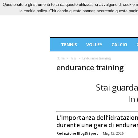
Questo sito o gli strumenti terzi da questo utilizzati si avvalgono di cookie n
SABATO, 8 AGOSTO 2026
CONTATTI
COOK
la cookie policy. Chiudendo questo banner, scorrendo questa pagina
Blog
TENNIS
VOLLEY
CALCIO
di
Sport
Home
Tags
Endurance training
endurance training
Stai guarda
In
L’importanza dell’idratazio
durante una gara di endura
Redazione BlogDiSport
-
Mag 13, 2026