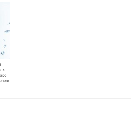
i
 la
orpo
tenere