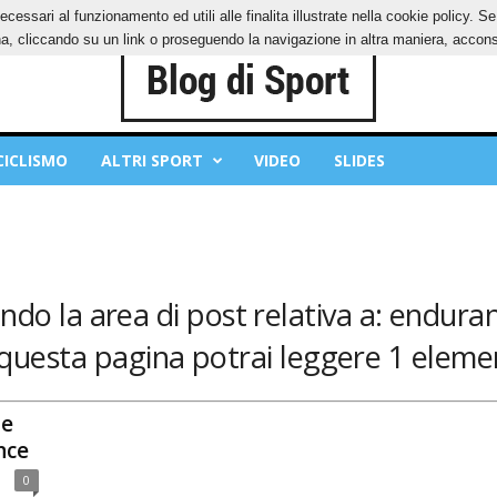
ecessari al funzionamento ed utili alle finalita illustrate nella cookie policy. 
IES
PRIVACY POLICY
, cliccando su un link o proseguendo la navigazione in altra maniera, acconse
CICLISMO
ALTRI SPORT
VIDEO
SLIDES
ndo la area di post relativa a: enduran
 questa pagina potrai leggere 1 elemen
ne
nce
0