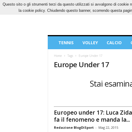
Questo sito o gli strumenti terzi da questo utilizzati si avvalgono di cookie n
DOMENICA, 9 AGOSTO 2026
CONTATTI
CO
la cookie policy. Chiudendo questo banner, scorrendo questa pagina
Blog
TENNIS
VOLLEY
CALCIO
di
Sport
Home
Tags
Europe Under 17
Europe Under 17
Stai esamina
Europeo under 17: Luca Zid
fa il fenomeno e manda la...
Redazione BlogDiSport
-
Mag 22, 2015