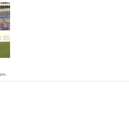
na...