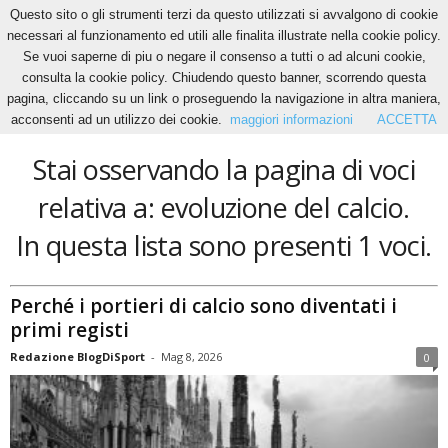
Questo sito o gli strumenti terzi da questo utilizzati si avvalgono di cookie
necessari al funzionamento ed utili alle finalita illustrate nella cookie policy.
Se vuoi saperne di piu o negare il consenso a tutti o ad alcuni cookie,
Home
Tags
Evoluzione del calcio
consulta la cookie policy. Chiudendo questo banner, scorrendo questa
evoluzione del calcio
pagina, cliccando su un link o proseguendo la navigazione in altra maniera,
acconsenti ad un utilizzo dei cookie.
maggiori informazioni
ACCETTA
Stai osservando la pagina di voci
relativa a: evoluzione del calcio.
In questa lista sono presenti 1 voci.
Perché i portieri di calcio sono diventati i
primi registi
Redazione BlogDiSport
-
Mag 8, 2026
0