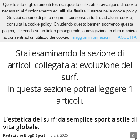
Questo sito o gli strumenti terzi da questo utilizzati si avvalgono di cookie
necessari al funzionamento ed utili alle finalita illustrate nella cookie policy.
Se vuoi saperne di piu o negare il consenso a tutti o ad alcuni cookie,
Home
Tags
Evoluzione del surf
consulta la cookie policy. Chiudendo questo banner, scorrendo questa
evoluzione del surf
pagina, cliccando su un link o proseguendo la navigazione in altra maniera,
acconsenti ad un utilizzo dei cookie.
maggiori informazioni
ACCETTA
Stai esaminando la sezione di
articoli collegata a: evoluzione del
surf.
In questa sezione potrai leggere 1
articoli.
L’estetica del surf: da semplice sport a stile di
vita globale.
Redazione BlogDiSport
-
Dic 2, 2025
0