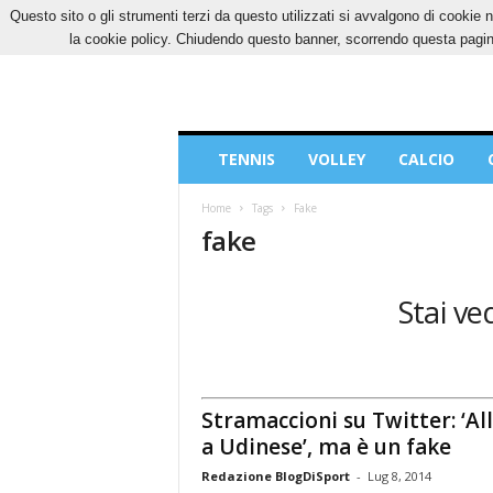
Questo sito o gli strumenti terzi da questo utilizzati si avvalgono di cookie n
VENERDÌ, 7 AGOSTO 2026
CONTATTI
COOK
la cookie policy. Chiudendo questo banner, scorrendo questa pagina
Blog
TENNIS
VOLLEY
CALCIO
di
Sport
Home
Tags
Fake
fake
Stai ve
Stramaccioni su Twitter: ‘Al
a Udinese’, ma è un fake
Redazione BlogDiSport
-
Lug 8, 2014