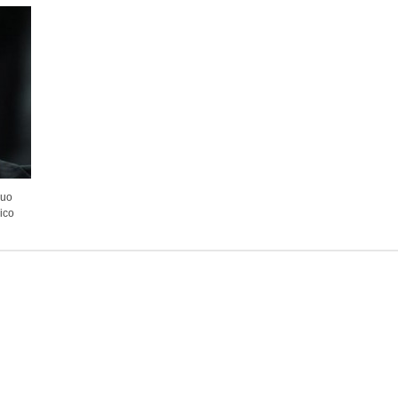
suo
nico