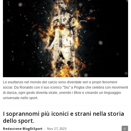
Le esultanze nel mondo del calcio sono diventate veri e propri fenomeni
social. Da Ronaldo con il suo iconico "Siu" a Pogba che celebra con movimenti
di danza, ogni gesto diventa virale, unendo i tifosi e creando un linguaggio
universale nello sport.
I soprannomi più iconici e strani nella storia
dello sport.
Redazione BlogDiSport
-
Nov 27, 2025
0