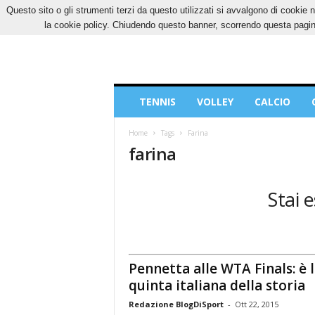
Questo sito o gli strumenti terzi da questo utilizzati si avvalgono di cookie n
SABATO, 8 AGOSTO 2026
CONTATTI
COOK
la cookie policy. Chiudendo questo banner, scorrendo questa pagina
Blog
TENNIS
VOLLEY
CALCIO
di
Sport
Home
Tags
Farina
farina
Stai e
Pennetta alle WTA Finals: è 
quinta italiana della storia
Redazione BlogDiSport
-
Ott 22, 2015