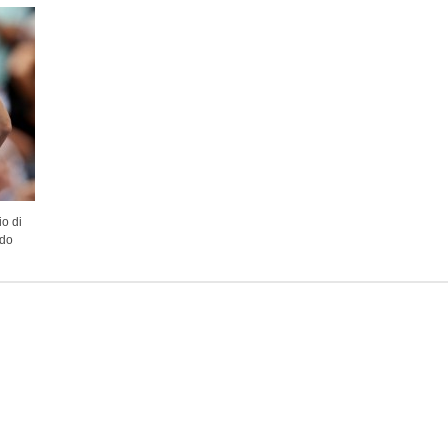
io di
ndo