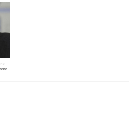
nte.
omeno