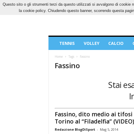
Questo sito o gli strumenti terzi da questo utilizzati si avvalgono di cookie n
SABATO, 8 AGOSTO 2026
CONTATTI
COOK
la cookie policy. Chiudendo questo banner, scorrendo questa pagina
Blog
TENNIS
VOLLEY
CALCIO
di
Sport
Home
Tags
Fassino
Fassino
Stai es
I
Fassino, dito medio ai tifosi
Torino al “Filadelfia” (VIDEO
Redazione BlogDiSport
-
Mag 5, 2014