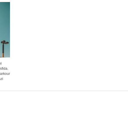
ni
sfida.
parkour
azi