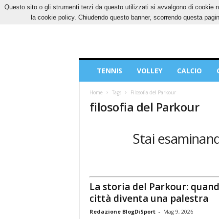
Questo sito o gli strumenti terzi da questo utilizzati si avvalgono di cookie n
VENERDÌ, 7 AGOSTO 2026
CONTATTI
COOK
la cookie policy. Chiudendo questo banner, scorrendo questa pagina
Blog
TENNIS
VOLLEY
CALCIO
di
Sport
Home
Tags
Filosofia del Parkour
filosofia del Parkour
Stai esaminando
La storia del Parkour: quand
città diventa una palestra
Redazione BlogDiSport
-
Mag 9, 2026