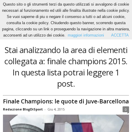
Questo sito o gli strumenti terzi da questo utilizzati si avvalgono di cookie
necessari al funzionamento ed utili alle finalita illustrate nella cookie policy.
Se vuoi saperne di piu o negare il consenso a tutti o ad alcuni cookie,
Home
Tags
Finale champions 2015
consulta la cookie policy. Chiudendo questo banner, scorrendo questa
finale champions 2015
pagina, cliccando su un link o proseguendo la navigazione in altra maniera,
acconsenti ad un utilizzo dei cookie.
maggiori informazioni
ACCETTA
Stai analizzando la area di elementi
collegata a: finale champions 2015.
In questa lista potrai leggere 1
post.
Finale Champions: le quote di Juve-Barcellona
Redazione BlogDiSport
-
Giu 4, 2015
0