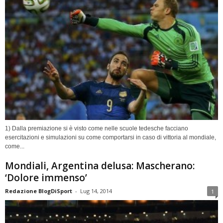
1) Dalla premiazione si è visto come nelle scuole tedesche facciano
esercitazioni e simulazioni su come comportarsi in caso di vittoria al mondiale,
come...
Mondiali, Argentina delusa: Mascherano:
‘Dolore immenso’
Redazione BlogDiSport
-
Lug 14, 2014
1