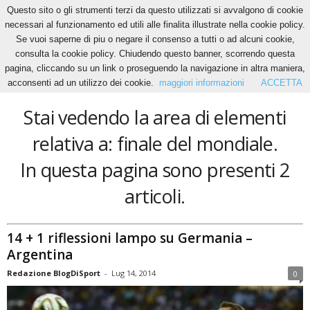
Questo sito o gli strumenti terzi da questo utilizzati si avvalgono di cookie
necessari al funzionamento ed utili alle finalita illustrate nella cookie policy.
Se vuoi saperne di piu o negare il consenso a tutti o ad alcuni cookie,
Home
Tags
Finale del mondiale
consulta la cookie policy. Chiudendo questo banner, scorrendo questa
finale del mondiale
pagina, cliccando su un link o proseguendo la navigazione in altra maniera,
acconsenti ad un utilizzo dei cookie.
maggiori informazioni
ACCETTA
Stai vedendo la area di elementi
relativa a: finale del mondiale.
In questa pagina sono presenti 2
articoli.
14 + 1 riflessioni lampo su Germania –
Argentina
Redazione BlogDiSport
-
Lug 14, 2014
0