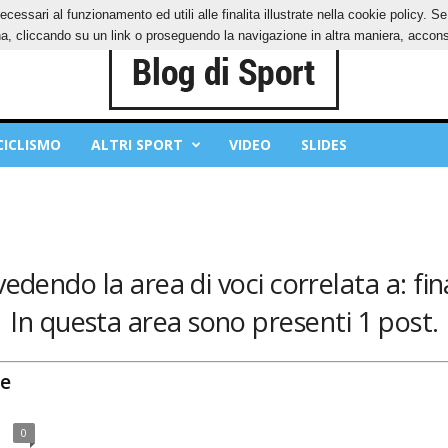
ecessari al funzionamento ed utili alle finalita illustrate nella cookie policy. 
OKIES
PRIVACY POLICY
, cliccando su un link o proseguendo la navigazione in altra maniera, acconse
CICLISMO
ALTRI SPORT
VIDEO
SLIDES
vedendo la area di voci correlata a: fin
In questa area sono presenti 1 post.
he
0