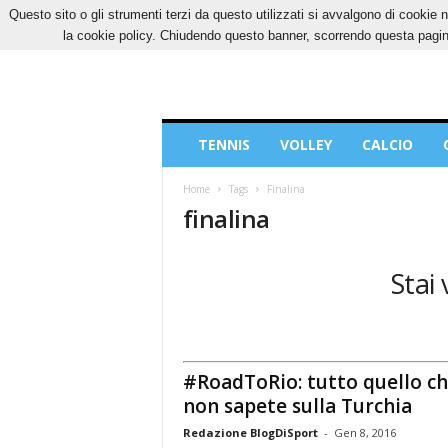
Questo sito o gli strumenti terzi da questo utilizzati si avvalgono di cookie n
DOMENICA, 9 AGOSTO 2026
CONTATTI
CO
la cookie policy. Chiudendo questo banner, scorrendo questa pagina
Blog
TENNIS
VOLLEY
CALCIO
di
Sport
Home
Tags
Finalina
finalina
Stai 
#RoadToRio: tutto quello c
non sapete sulla Turchia
Redazione BlogDiSport
-
Gen 8, 2016