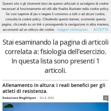
Questo sito o gli strumenti terzi da questo utilizzati si avvalgono di cookie
necessari al funzionamento ed utili alle finalita illustrate nella cookie policy.
Se vuoi saperne di piu o negare il consenso a tutti o ad alcuni cookie,
Home
Tags
Fisiologia dell’esercizio
consulta la cookie policy. Chiudendo questo banner, scorrendo questa
fisiologia dell’esercizio
pagina, cliccando su un link o proseguendo la navigazione in altra maniera,
acconsenti ad un utilizzo dei cookie.
maggiori informazioni
ACCETTA
Stai esaminando la pagina di articoli
correlata a: fisiologia dell’esercizio.
In questa lista sono presenti 1
articoli.
Allenamento in altura: i reali benefici per gli
atleti di resistenza.
Redazione BlogDiSport
-
Dic 8, 2025
0