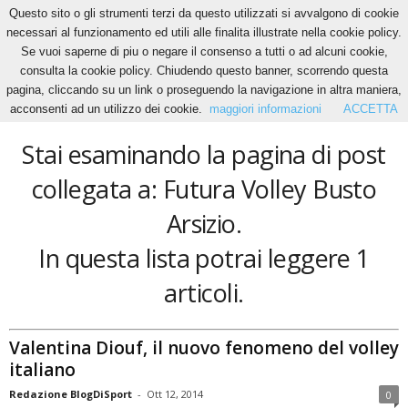
Questo sito o gli strumenti terzi da questo utilizzati si avvalgono di cookie
necessari al funzionamento ed utili alle finalita illustrate nella cookie policy.
Se vuoi saperne di piu o negare il consenso a tutti o ad alcuni cookie,
Home
Tags
Futura Volley Busto Arsizio
consulta la cookie policy. Chiudendo questo banner, scorrendo questa
Futura Volley Busto Arsizio
pagina, cliccando su un link o proseguendo la navigazione in altra maniera,
acconsenti ad un utilizzo dei cookie.
maggiori informazioni
ACCETTA
Stai esaminando la pagina di post
collegata a: Futura Volley Busto
Arsizio.
In questa lista potrai leggere 1
articoli.
Valentina Diouf, il nuovo fenomeno del volley
italiano
Redazione BlogDiSport
-
Ott 12, 2014
0