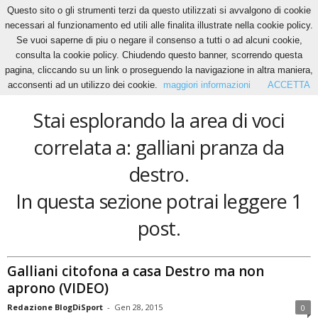
Questo sito o gli strumenti terzi da questo utilizzati si avvalgono di cookie
necessari al funzionamento ed utili alle finalita illustrate nella cookie policy.
Se vuoi saperne di piu o negare il consenso a tutti o ad alcuni cookie,
Home
Tags
Galliani pranza da destro
consulta la cookie policy. Chiudendo questo banner, scorrendo questa
galliani pranza da destro
pagina, cliccando su un link o proseguendo la navigazione in altra maniera,
acconsenti ad un utilizzo dei cookie.
maggiori informazioni
ACCETTA
Stai esplorando la area di voci
correlata a: galliani pranza da
destro.
In questa sezione potrai leggere 1
post.
Galliani citofona a casa Destro ma non
aprono (VIDEO)
Redazione BlogDiSport
-
Gen 28, 2015
0