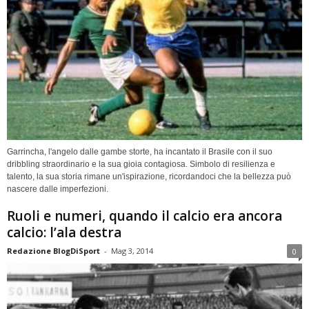
Garrincha, l'angelo dalle gambe storte, ha incantato il Brasile con il suo
dribbling straordinario e la sua gioia contagiosa. Simbolo di resilienza e
talento, la sua storia rimane un'ispirazione, ricordandoci che la bellezza può
nascere dalle imperfezioni.
Ruoli e numeri, quando il calcio era ancora
calcio: l’ala destra
Redazione BlogDiSport
-
Mag 3, 2014
0