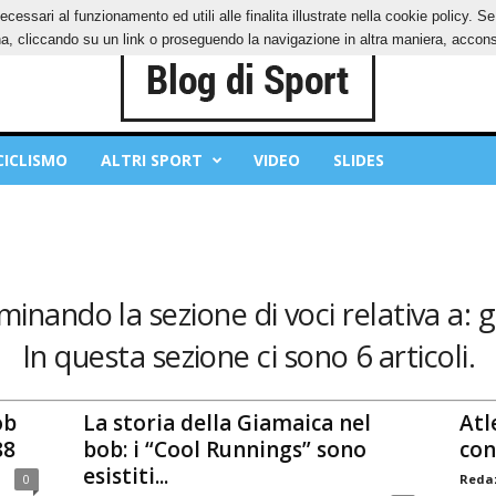
ecessari al funzionamento ed utili alle finalita illustrate nella cookie policy. 
IES
PRIVACY POLICY
, cliccando su un link o proseguendo la navigazione in altra maniera, acconse
CICLISMO
ALTRI SPORT
VIDEO
SLIDES
minando la sezione di voci relativa a: 
In questa sezione ci sono 6 articoli.
ob
La storia della Giamaica nel
Atl
88
bob: i “Cool Runnings” sono
con
esistiti...
0
Redaz