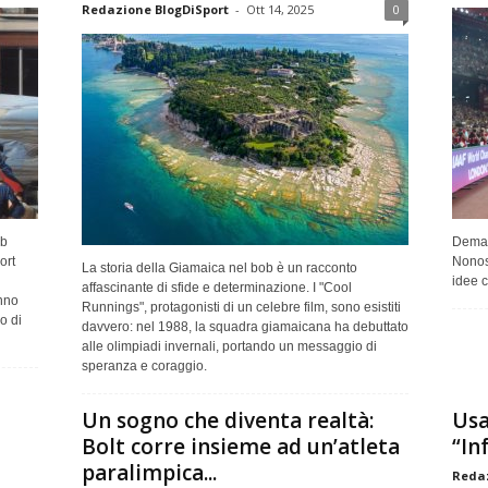
Redazione BlogDiSport
-
Ott 14, 2025
0
ob
Demar
ort
Nonos
La storia della Giamaica nel bob è un racconto
idee c
affascinante di sfide e determinazione. I "Cool
anno
Runnings", protagonisti di un celebre film, sono esistiti
o di
davvero: nel 1988, la squadra giamaicana ha debuttato
alle olimpiadi invernali, portando un messaggio di
speranza e coraggio.
Un sogno che diventa realtà:
Usa
Bolt corre insieme ad un’atleta
“In
paralimpica...
Redaz