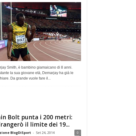
jay Smith, è bambino giamaicano di 8 anni.
tante la sua giovane età, Demarjay ha già le
hiare. Da grande vuole fare il...
in Bolt punta i 200 metri:
frangerò il limite dei 19...
ione BlogDiSport
-
Set 24, 2014
0