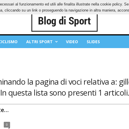
ecessari al funzionamento ed utili alle finalita illustrate nella cookie policy. 
IES
PRIVACY POLICY
, cliccando su un link o proseguendo la navigazione in altra maniera, acconse
CICLISMO
ALTRI SPORT
VIDEO
SLIDES
inando la pagina di voci relativa a: gil
In questa lista sono presenti 1 articoli
te…
0