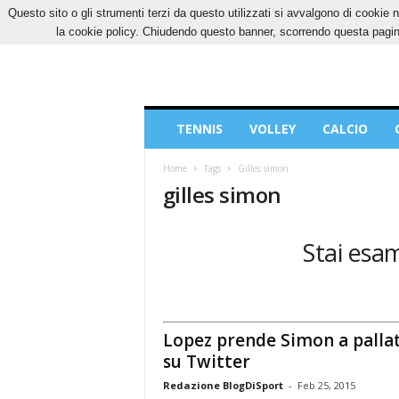
Questo sito o gli strumenti terzi da questo utilizzati si avvalgono di cookie n
SABATO, 8 AGOSTO 2026
CONTATTI
COOK
la cookie policy. Chiudendo questo banner, scorrendo questa pagina
Blog
TENNIS
VOLLEY
CALCIO
di
Sport
Home
Tags
Gilles simon
gilles simon
Stai esam
Lopez prende Simon a palla
su Twitter
Redazione BlogDiSport
-
Feb 25, 2015