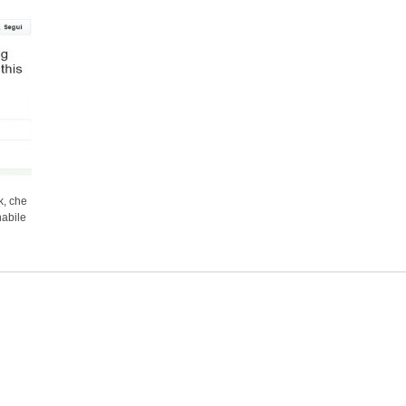
k, che
nabile