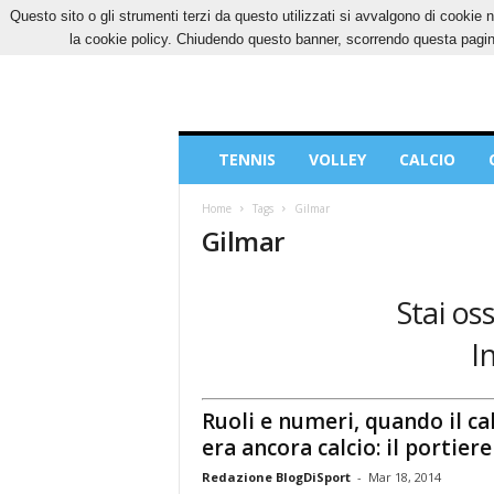
Questo sito o gli strumenti terzi da questo utilizzati si avvalgono di cookie n
VENERDÌ, 7 AGOSTO 2026
CONTATTI
COOK
la cookie policy. Chiudendo questo banner, scorrendo questa pagina
Blog
TENNIS
VOLLEY
CALCIO
di
Sport
Home
Tags
Gilmar
Gilmar
Stai os
I
Ruoli e numeri, quando il ca
era ancora calcio: il portiere
Redazione BlogDiSport
-
Mar 18, 2014