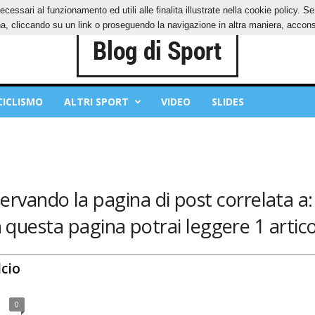
ecessari al funzionamento ed utili alle finalita illustrate nella cookie policy. 
IES
PRIVACY POLICY
, cliccando su un link o proseguendo la navigazione in altra maniera, acconse
CICLISMO
ALTRI SPORT
VIDEO
SLIDES
servando la pagina di post correlata a:
n questa pagina potrai leggere 1 articol
lcio
0