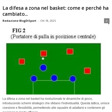
La difesa a zona nel basket: come e perché ha
cambiato...
Redazione BlogDiSport
-
Ott 18, 2025
0
La difesa a zona nel basket ha rivoluzionato le dinamiche di gioco,
introducendo schemi strategici che sfidano l'individualità. Questa tattica, unisce
coesione e flessibilità, permettendo alle squadre di adattarsi e contenere gli