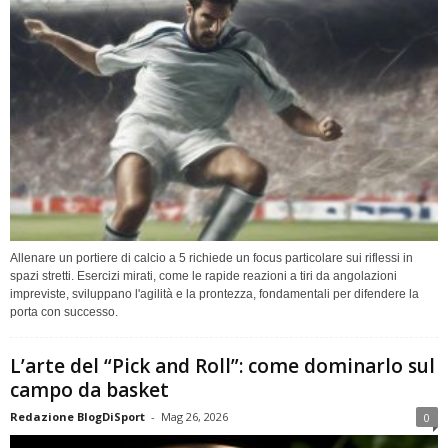
Allenare un portiere di calcio a 5 richiede un focus particolare sui riflessi in
spazi stretti. Esercizi mirati, come le rapide reazioni a tiri da angolazioni
impreviste, sviluppano l'agilità e la prontezza, fondamentali per difendere la
porta con successo.
L’arte del “Pick and Roll”: come dominarlo sul
campo da basket
Redazione BlogDiSport
-
Mag 26, 2026
0