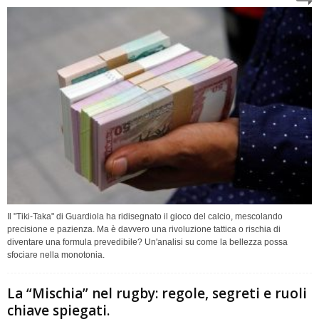
Il "Tiki-Taka" di Guardiola ha ridisegnato il gioco del calcio, mescolando
precisione e pazienza. Ma è davvero una rivoluzione tattica o rischia di
diventare una formula prevedibile? Un'analisi su come la bellezza possa
sfociare nella monotonia.
La “Mischia” nel rugby: regole, segreti e ruoli
chiave spiegati.