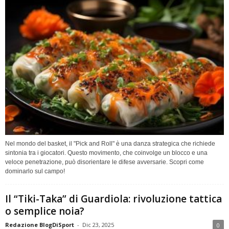
Nel mondo del basket, il "Pick and Roll" è una danza strategica che richiede
sintonia tra i giocatori. Questo movimento, che coinvolge un blocco e una
veloce penetrazione, può disorientare le difese avversarie. Scopri come
dominarlo sul campo!
Il “Tiki-Taka” di Guardiola: rivoluzione tattica
o semplice noia?
Redazione BlogDiSport
-
Dic 23, 2025
0