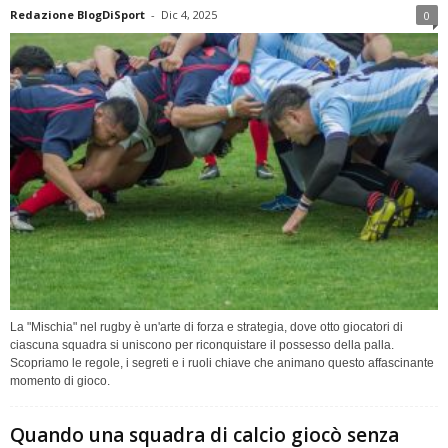
Redazione BlogDiSport
-
Dic 4, 2025
0
La "Mischia" nel rugby è un'arte di forza e strategia, dove otto giocatori di
ciascuna squadra si uniscono per riconquistare il possesso della palla.
Scopriamo le regole, i segreti e i ruoli chiave che animano questo affascinante
momento di gioco.
Quando una squadra di calcio giocò senza