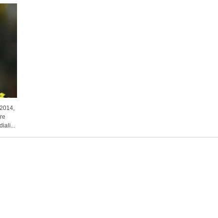
 2014,
re
ali...