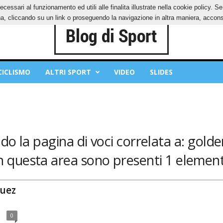
ecessari al funzionamento ed utili alle finalita illustrate nella cookie policy. 
OKIES
PRIVACY POLICY
, cliccando su un link o proseguendo la navigazione in altra maniera, acconse
CICLISMO
ALTRI SPORT
VIDEO
SLIDES
do la pagina di voci correlata a: gold
n questa area sono presenti 1 element
guez
0