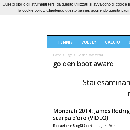
Questo sito o gli strumenti terzi da questo utilizzati si avvalgono di cookie n
DOMENICA, 9 AGOSTO 2026
CONTATTI
CO
la cookie policy. Chiudendo questo banner, scorrendo questa pagina
Blog
TENNIS
VOLLEY
CALCIO
di
Sport
Home
Tags
Golden boot award
golden boot award
Stai esaminan
I
Mondiali 2014: James Rodri
scarpa d’oro (VIDEO)
Redazione BlogDiSport
-
Lug 14, 2014