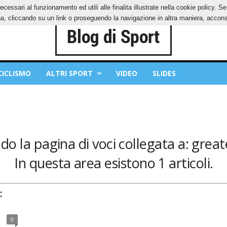
ecessari al funzionamento ed utili alle finalita illustrate nella cookie policy. 
IES
PRIVACY POLICY
, cliccando su un link o proseguendo la navigazione in altra maniera, acconse
CICLISMO
ALTRI SPORT
VIDEO
SLIDES
o la pagina di voci collegata a: greate
In questa area esistono 1 articoli.
:
0