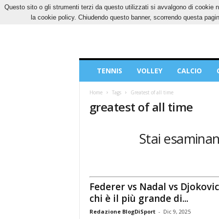
Questo sito o gli strumenti terzi da questo utilizzati si avvalgono di cookie n
VENERDÌ, 7 AGOSTO 2026
CONTATTI
COOK
la cookie policy. Chiudendo questo banner, scorrendo questa pagina
Blog
TENNIS
VOLLEY
CALCIO
di
Sport
Home
Tags
Greatest of all time
greatest of all time
Stai esaminand
Federer vs Nadal vs Djokovic
chi è il più grande di...
Redazione BlogDiSport
-
Dic 9, 2025