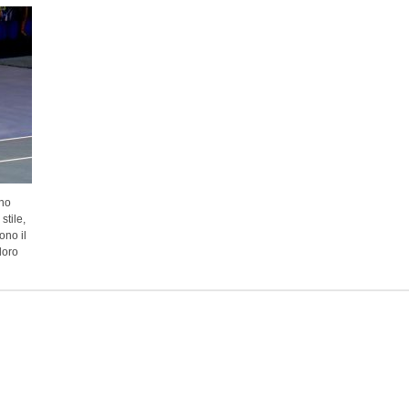
nno
stile,
ono il
 loro