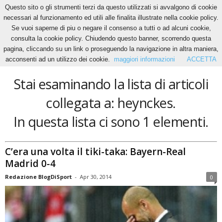
Questo sito o gli strumenti terzi da questo utilizzati si avvalgono di cookie
necessari al funzionamento ed utili alle finalita illustrate nella cookie policy.
Se vuoi saperne di piu o negare il consenso a tutti o ad alcuni cookie,
Home
Tags
Heynckes
consulta la cookie policy. Chiudendo questo banner, scorrendo questa
heynckes
pagina, cliccando su un link o proseguendo la navigazione in altra maniera,
acconsenti ad un utilizzo dei cookie.
maggiori informazioni
ACCETTA
Stai esaminando la lista di articoli
collegata a: heynckes.
In questa lista ci sono 1 elementi.
C’era una volta il tiki-taka: Bayern-Real
Madrid 0-4
Redazione BlogDiSport
-
Apr 30, 2014
0