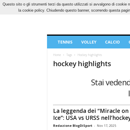
Questo sito o gli strumenti terzi da questo utilizzati si avvalgono di cookie n
GIOVEDÌ, 6 AGOSTO 2026
CONTATTI
COOK
la cookie policy. Chiudendo questo banner, scorrendo questa pagina
Blog
TENNIS
VOLLEY
CALCIO
di
Sport
Home
Tags
Hockey highlights
hockey highlights
Stai vedend
La leggenda dei “Miracle on
Ice”: USA vs URSS nell’hockey
Redazione BlogDiSport
-
Nov 17, 2025