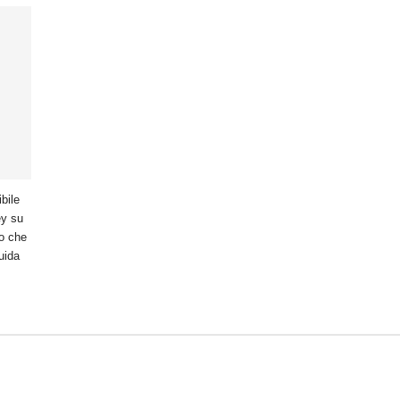
bile
ey su
ro che
uida