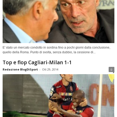
E' stato un mercato condotto in sordina fino a pochi giorni dalla conclusione,
quello della Roma. Punto di svolta, senza dubbio, la cessione di...
Top e flop Cagliari-Milan 1-1
Redazione BlogDiSport
-
Ott 29, 2014
0