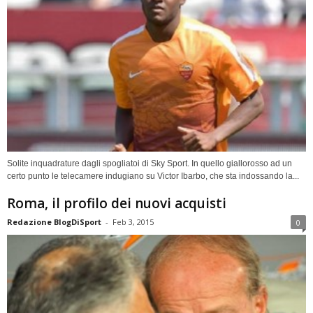
Solite inquadrature dagli spogliatoi di Sky Sport. In quello giallorosso ad un
certo punto le telecamere indugiano su Victor Ibarbo, che sta indossando la...
Roma, il profilo dei nuovi acquisti
Redazione BlogDiSport
-
Feb 3, 2015
0