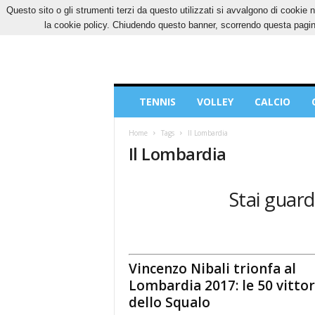
Questo sito o gli strumenti terzi da questo utilizzati si avvalgono di cookie n
SABATO, 8 AGOSTO 2026
CONTATTI
COOK
la cookie policy. Chiudendo questo banner, scorrendo questa pagina
Blog
TENNIS
VOLLEY
CALCIO
di
Sport
Home
Tags
Il Lombardia
Il Lombardia
Stai guard
Vincenzo Nibali trionfa al
Lombardia 2017: le 50 vittor
dello Squalo