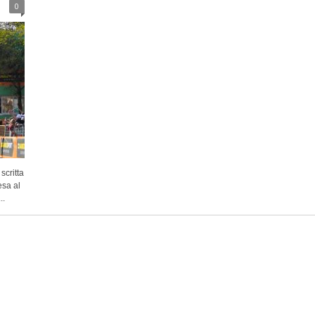
0
scritta
esa al
..