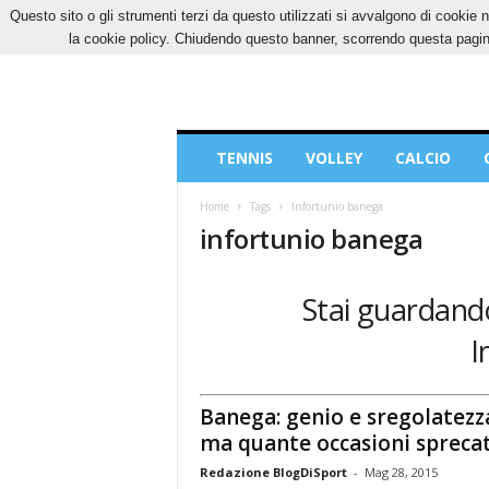
Questo sito o gli strumenti terzi da questo utilizzati si avvalgono di cookie n
GIOVEDÌ, 6 AGOSTO 2026
CONTATTI
COOK
la cookie policy. Chiudendo questo banner, scorrendo questa pagina
Blog
TENNIS
VOLLEY
CALCIO
di
Sport
Home
Tags
Infortunio banega
infortunio banega
Stai guardando
I
Banega: genio e sregolatezz
ma quante occasioni sprecat
Redazione BlogDiSport
-
Mag 28, 2015