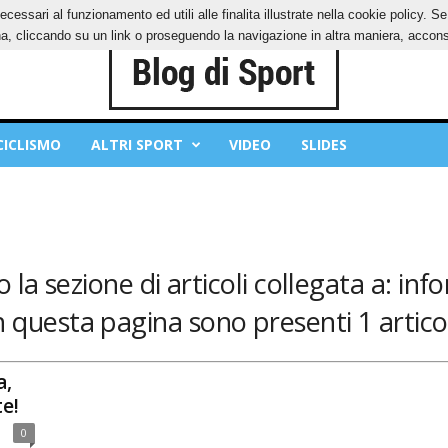
ecessari al funzionamento ed utili alle finalita illustrate nella cookie policy. 
IES
PRIVACY POLICY
, cliccando su un link o proseguendo la navigazione in altra maniera, acconse
CICLISMO
ALTRI SPORT
VIDEO
SLIDES
 la sezione di articoli collegata a: in
n questa pagina sono presenti 1 articol
a,
e!
0