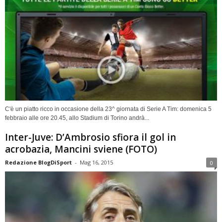
C'è un piatto ricco in occasione della 23^ giornata di Serie A Tim: domenica 5
febbraio alle ore 20.45, allo Stadium di Torino andrà...
Inter-Juve: D’Ambrosio sfiora il gol in
acrobazia, Mancini sviene (FOTO)
Redazione BlogDiSport
-
Mag 16, 2015
0