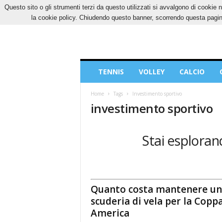
Questo sito o gli strumenti terzi da questo utilizzati si avvalgono di cookie n
DOMENICA, 9 AGOSTO 2026
CONTATTI
CO
la cookie policy. Chiudendo questo banner, scorrendo questa pagina
Blog
TENNIS
VOLLEY
CALCIO
di
Sport
Home
Tags
Investimento sportivo
investimento sportivo
Stai esplorand
Quanto costa mantenere un
scuderia di vela per la Copp
America