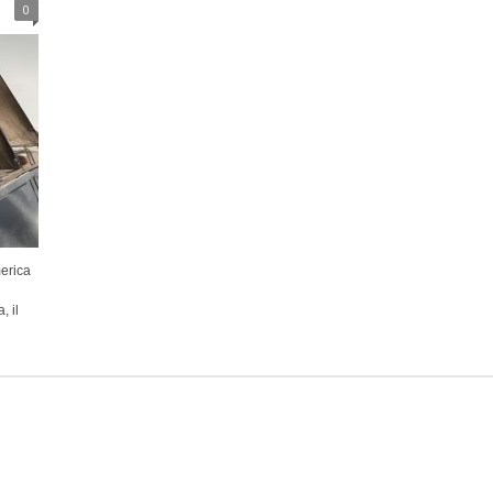
0
erica
, il