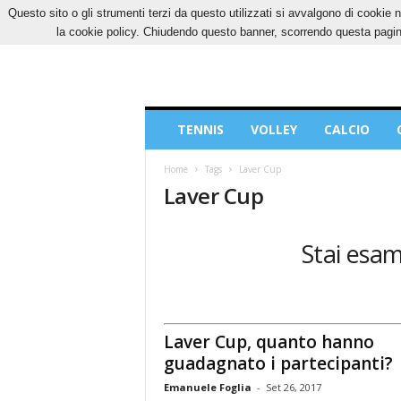
Questo sito o gli strumenti terzi da questo utilizzati si avvalgono di cookie n
VENERDÌ, 7 AGOSTO 2026
CONTATTI
COOK
la cookie policy. Chiudendo questo banner, scorrendo questa pagina
Blog
TENNIS
VOLLEY
CALCIO
di
Sport
Home
Tags
Laver Cup
Laver Cup
Stai esam
Laver Cup, quanto hanno
guadagnato i partecipanti?
Emanuele Foglia
-
Set 26, 2017