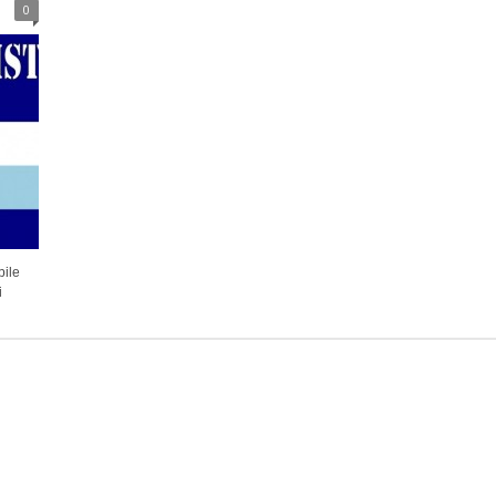
0
bile
i