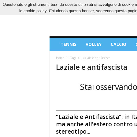
Questo sito o gli strumenti terzi da questo utilizzati si avvalgono di cookie n
GIOVEDÌ, 6 AGOSTO 2026
CONTATTI
COOK
la cookie policy. Chiudendo questo banner, scorrendo questa pagina
Blog
TENNIS
VOLLEY
CALCIO
di
Sport
Home
Tags
Laziale e antifascista
Laziale e antifascista
Stai osservando 
“Laziale e Antifascista”: in It
ma anche all’estero contro 
stereotipo...