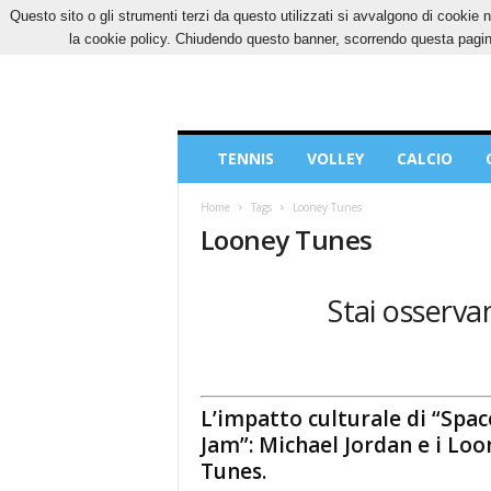
Questo sito o gli strumenti terzi da questo utilizzati si avvalgono di cookie n
GIOVEDÌ, 6 AGOSTO 2026
CONTATTI
COOK
la cookie policy. Chiudendo questo banner, scorrendo questa pagina
Blog
TENNIS
VOLLEY
CALCIO
di
Sport
Home
Tags
Looney Tunes
Looney Tunes
Stai osserva
L’impatto culturale di “Spac
Jam”: Michael Jordan e i Loo
Tunes.