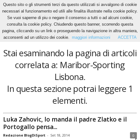
Questo sito o gli strumenti terzi da questo utilizzati si avvalgono di cookie
necessari al funzionamento ed utili alle finalita illustrate nella cookie policy.
Se vuoi saperne di piu o negare il consenso a tutti o ad alcuni cookie,
Home
Tags
Maribor-Sporting Lisbona
consulta la cookie policy. Chiudendo questo banner, scorrendo questa
Maribor-Sporting Lisbona
pagina, cliccando su un link o proseguendo la navigazione in altra maniera,
acconsenti ad un utilizzo dei cookie.
maggiori informazioni
ACCETTA
Stai esaminando la pagina di articoli
correlata a: Maribor-Sporting
Lisbona.
In questa sezione potrai leggere 1
elementi.
Luka Zahovic, lo manda il padre Zlatko e il
Portogallo pensa...
Redazione BlogDiSport
-
Set 18, 2014
0