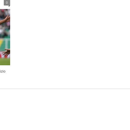
0
izio