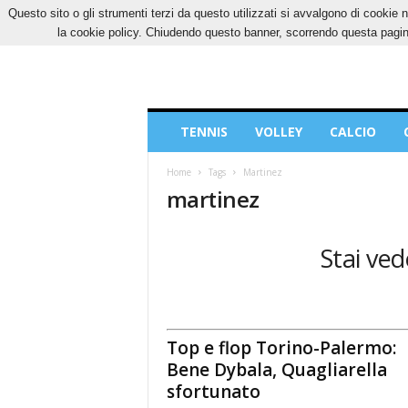
Questo sito o gli strumenti terzi da questo utilizzati si avvalgono di cookie n
SABATO, 8 AGOSTO 2026
CONTATTI
COOK
la cookie policy. Chiudendo questo banner, scorrendo questa pagina
Blog
TENNIS
VOLLEY
CALCIO
di
Sport
Home
Tags
Martinez
martinez
Stai ved
Top e flop Torino-Palermo:
Bene Dybala, Quagliarella
sfortunato