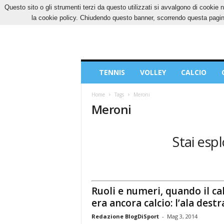
Questo sito o gli strumenti terzi da questo utilizzati si avvalgono di cookie n
SABATO, 8 AGOSTO 2026
CONTATTI
COOK
la cookie policy. Chiudendo questo banner, scorrendo questa pagina
Blog
TENNIS
VOLLEY
CALCIO
di
Sport
Home
Tags
Meroni
Meroni
Stai esp
Ruoli e numeri, quando il ca
era ancora calcio: l’ala destr
Redazione BlogDiSport
-
Mag 3, 2014