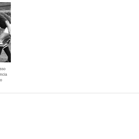
esso
uncia
do