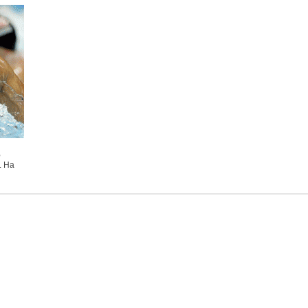
,
i. Ha