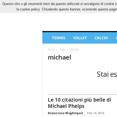
Questo sito o gli strumenti terzi da questo utilizzati si avvalgono di cookie n
DOMENICA, 9 AGOSTO 2026
CONTATTI
CO
la cookie policy. Chiudendo questo banner, scorrendo questa pagina
Blog
TENNIS
VOLLEY
CALCIO
di
Sport
Home
Tags
Michael
michael
Stai e
Le 10 citazioni più belle di
Michael Phelps
Redazione BlogDiSport
-
Feb 16, 2016