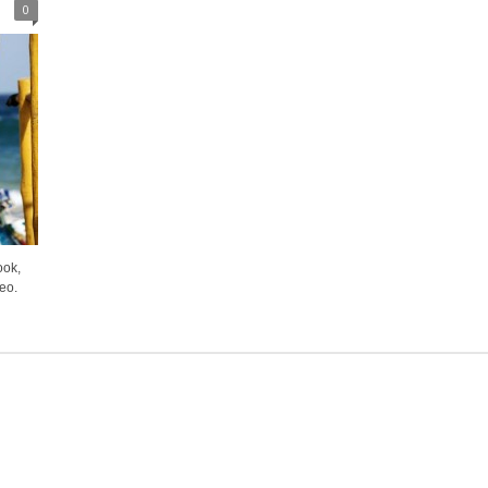
0
ook,
eo.