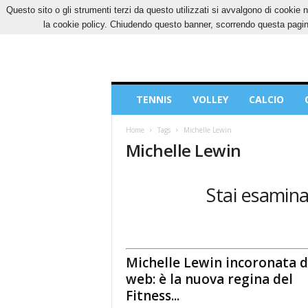
Questo sito o gli strumenti terzi da questo utilizzati si avvalgono di cookie n
GIOVEDÌ, 6 AGOSTO 2026
CONTATTI
COOK
la cookie policy. Chiudendo questo banner, scorrendo questa pagina
Blog
TENNIS
VOLLEY
CALCIO
di
Sport
Home
Tags
Michelle Lewin
Michelle Lewin
Stai esaminan
Michelle Lewin incoronata d
web: è la nuova regina del
Fitness...