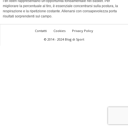
I tiri liberi rappresentano un'opportunità fondamentale nel basket. Per
migliorare la percentuale al tiro, è essenziale concentrarsi sulla postura, la
respirazione e la ripetizione costante. Allenarsi con consapevolezza porta
risultati sorprendenti sul campo.
Contatti
Cookies
Privacy Policy
© 2014 - 2024 Blog di Sport