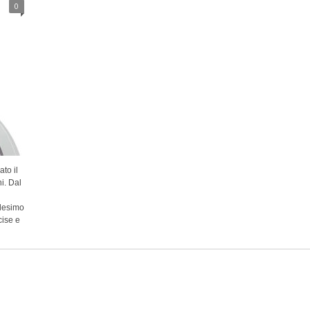
0
to il
i. Dal
llesimo
cise e