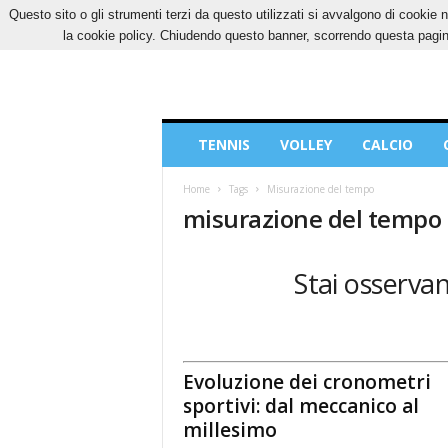
Questo sito o gli strumenti terzi da questo utilizzati si avvalgono di cookie n
SABATO, 8 AGOSTO 2026
CONTATTI
COOK
la cookie policy. Chiudendo questo banner, scorrendo questa pagina
Blog
TENNIS
VOLLEY
CALCIO
di
Sport
Home
Tags
Misurazione del tempo
misurazione del tempo
Stai osservan
Evoluzione dei cronometri
sportivi: dal meccanico al
millesimo