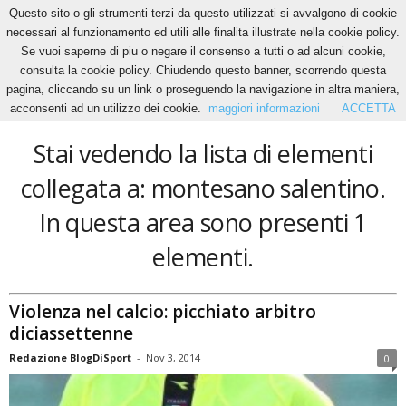
Questo sito o gli strumenti terzi da questo utilizzati si avvalgono di cookie
necessari al funzionamento ed utili alle finalita illustrate nella cookie policy.
Se vuoi saperne di piu o negare il consenso a tutti o ad alcuni cookie,
Home
Tags
Montesano salentino
consulta la cookie policy. Chiudendo questo banner, scorrendo questa
montesano salentino
pagina, cliccando su un link o proseguendo la navigazione in altra maniera,
acconsenti ad un utilizzo dei cookie.
maggiori informazioni
ACCETTA
Stai vedendo la lista di elementi
collegata a: montesano salentino.
In questa area sono presenti 1
elementi.
Violenza nel calcio: picchiato arbitro
diciassettenne
Redazione BlogDiSport
-
Nov 3, 2014
0