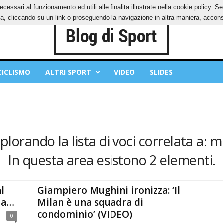
ecessari al funzionamento ed utili alle finalita illustrate nella cookie policy. 
IES
PRIVACY POLICY
, cliccando su un link o proseguendo la navigazione in altra maniera, acconse
CICLISMO
ALTRI SPORT
VIDEO
SLIDES
splorando la lista di voci correlata a: m
In questa area esistono 2 elementi.
l
Giampiero Mughini ironizza: ‘Il
ma…
Milan è una squadra di
condominio’ (VIDEO)
0