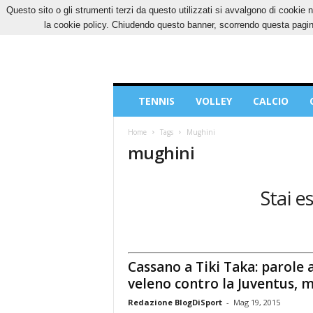
Questo sito o gli strumenti terzi da questo utilizzati si avvalgono di cookie n
GIOVEDÌ, 6 AGOSTO 2026
CONTATTI
COOK
la cookie policy. Chiudendo questo banner, scorrendo questa pagina
Blog
TENNIS
VOLLEY
CALCIO
di
Sport
Home
Tags
Mughini
mughini
Stai e
Cassano a Tiki Taka: parole a
veleno contro la Juventus, 
Redazione BlogDiSport
-
Mag 19, 2015