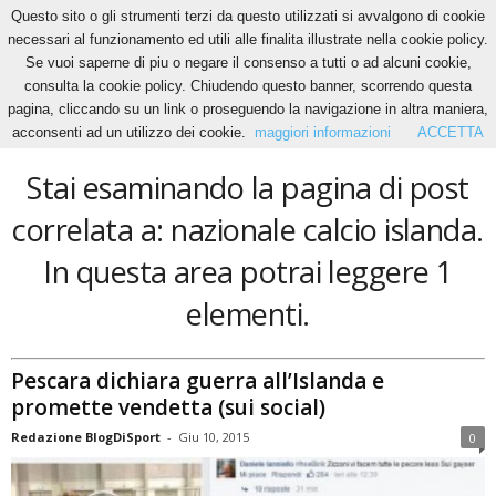
Questo sito o gli strumenti terzi da questo utilizzati si avvalgono di cookie
necessari al funzionamento ed utili alle finalita illustrate nella cookie policy.
Se vuoi saperne di piu o negare il consenso a tutti o ad alcuni cookie,
Home
Tags
Nazionale calcio islanda
consulta la cookie policy. Chiudendo questo banner, scorrendo questa
nazionale calcio islanda
pagina, cliccando su un link o proseguendo la navigazione in altra maniera,
acconsenti ad un utilizzo dei cookie.
maggiori informazioni
ACCETTA
Stai esaminando la pagina di post
correlata a: nazionale calcio islanda.
In questa area potrai leggere 1
elementi.
Pescara dichiara guerra all’Islanda e
promette vendetta (sui social)
Redazione BlogDiSport
-
Giu 10, 2015
0