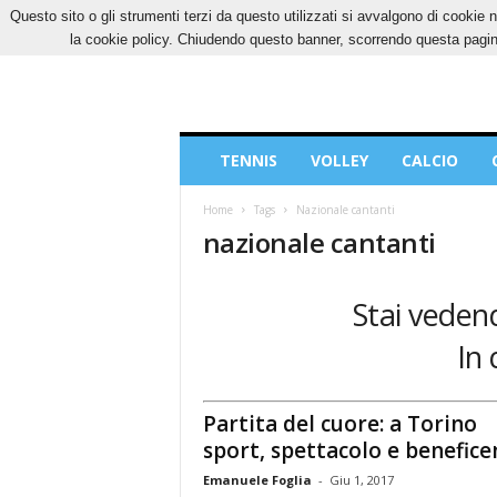
Questo sito o gli strumenti terzi da questo utilizzati si avvalgono di cookie n
VENERDÌ, 7 AGOSTO 2026
CONTATTI
COOK
la cookie policy. Chiudendo questo banner, scorrendo questa pagina
Blog
TENNIS
VOLLEY
CALCIO
di
Sport
Home
Tags
Nazionale cantanti
nazionale cantanti
Stai vedend
In 
Partita del cuore: a Torino
sport, spettacolo e benefice
Emanuele Foglia
-
Giu 1, 2017