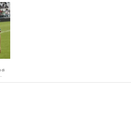
 di
..