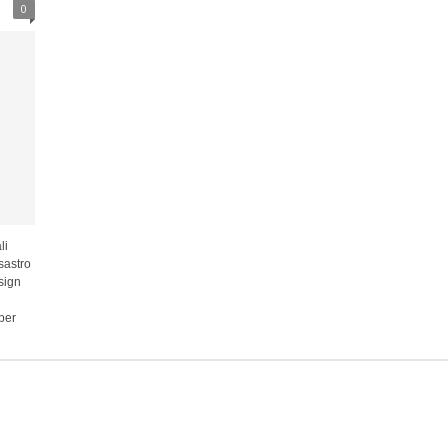
0
li
sastro
sign
per