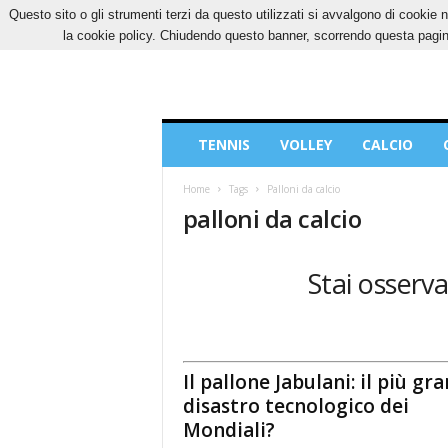
Questo sito o gli strumenti terzi da questo utilizzati si avvalgono di cookie n
VENERDÌ, 7 AGOSTO 2026
CONTATTI
COOK
la cookie policy. Chiudendo questo banner, scorrendo questa pagina
Blog
TENNIS
VOLLEY
CALCIO
di
Sport
Home
Tags
Palloni da calcio
palloni da calcio
Stai osservan
Il pallone Jabulani: il più gr
disastro tecnologico dei
Mondiali?