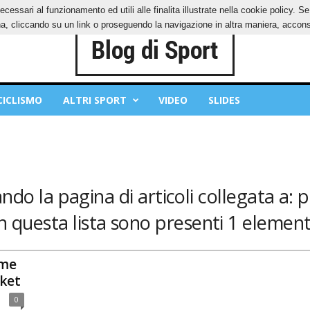
ecessari al funzionamento ed utili alle finalita illustrate nella cookie policy. 
IES
PRIVACY POLICY
, cliccando su un link o proseguendo la navigazione in altra maniera, acconse
CICLISMO
ALTRI SPORT
VIDEO
SLIDES
ndo la pagina di articoli collegata a: pi
n questa lista sono presenti 1 element
ome
ket
0