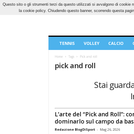
Questo sito o gli strumenti terzi da questo utilizzati si avvalgono di cookie n
VENERDÌ, 7 AGOSTO 2026
CONTATTI
COOK
la cookie policy. Chiudendo questo banner, scorrendo questa pagina
Blog
TENNIS
VOLLEY
CALCIO
di
Sport
Home
Tags
Pick and roll
pick and roll
Stai guarda
I
L’arte del “Pick and Roll”: c
dominarlo sul campo da bas
Redazione BlogDiSport
-
Mag 26, 2026