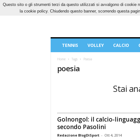
Questo sito o gli strumenti terzi da questo utilizzati si avvalgono di cookie n
SABATO, 8 AGOSTO 2026
CONTATTI
COOK
la cookie policy. Chiudendo questo banner, scorrendo questa pagina
Blog
TENNIS
VOLLEY
CALCIO
di
Sport
Home
Tags
Poesia
poesia
Stai an
Golnongol: il calcio-linguag
secondo Pasolini
Redazione BlogDiSport
-
Ott 4, 2014