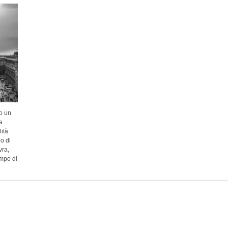
to un
a
ità
o di
vra,
ampo di