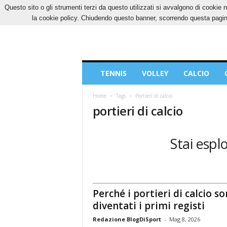
Questo sito o gli strumenti terzi da questo utilizzati si avvalgono di cookie n
GIOVEDÌ, 6 AGOSTO 2026
CONTATTI
COOK
la cookie policy. Chiudendo questo banner, scorrendo questa pagina
Blog
TENNIS
VOLLEY
CALCIO
di
Sport
Home
Tags
Portieri di calcio
portieri di calcio
Stai esplo
Perché i portieri di calcio s
diventati i primi registi
Redazione BlogDiSport
-
Mag 8, 2026