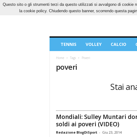
Questo sito o gli strumenti terzi da questo utilizzati si avvalgono di cookie n
VENERDÌ, 7 AGOSTO 2026
CONTATTI
COOK
la cookie policy. Chiudendo questo banner, scorrendo questa pagina
Blog
TENNIS
VOLLEY
CALCIO
di
Sport
Home
Tags
Poveri
poveri
Stai an
Mondiali: Sulley Muntari do
soldi ai poveri (VIDEO)
Redazione BlogDiSport
-
Giu 23, 2014