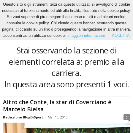
Questo sito o gli strumenti terzi da questo utilizzati si avvalgono di cookie
necessari al funzionamento ed utili alle finalita illustrate nella cookie policy.
Se vuoi saperne di piu o negare il consenso a tutti o ad alcuni cookie,
Home
Tags
Premio alla carriera
consulta la cookie policy. Chiudendo questo banner, scorrendo questa
premio alla carriera
pagina, cliccando su un link o proseguendo la navigazione in altra maniera,
acconsenti ad un utilizzo dei cookie.
maggiori informazioni
ACCETTA
Stai osservando la sezione di
elementi correlata a: premio alla
carriera.
In questa area sono presenti 1 voci.
Altro che Conte, la star di Coverciano è
Marcelo Bielsa
Redazione BlogDiSport
-
Mar 10, 2015
0