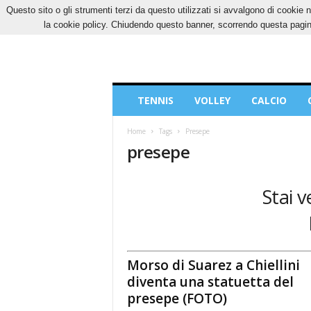
Questo sito o gli strumenti terzi da questo utilizzati si avvalgono di cookie n
GIOVEDÌ, 6 AGOSTO 2026
CONTATTI
COOK
la cookie policy. Chiudendo questo banner, scorrendo questa pagina
Blog
TENNIS
VOLLEY
CALCIO
di
Sport
Home
Tags
Presepe
presepe
Stai v
Morso di Suarez a Chiellini
diventa una statuetta del
presepe (FOTO)