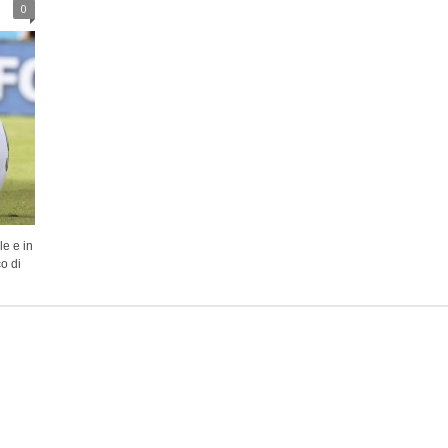
0
le e in
o di